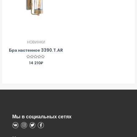
НОВИНКИ
Бра настенное 3390.T.AR
Оценка
14 210
₽
0
из
5
Мы в социальных сетях