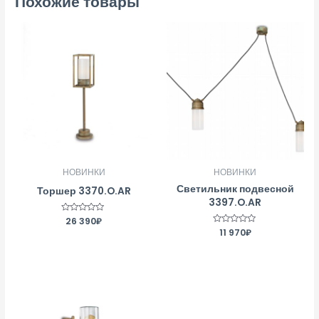
Похожие товары
НОВИНКИ
НОВИНКИ
Светильник подвесной
Торшер 3370.O.AR
3397.O.AR
Оценка
26 390
₽
0
Оценка
11 970
₽
из
0
5
из
5