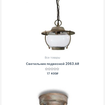
Все товары
Светильник подвесной 2063.AR
Оценка
17 400
₽
0
из
5