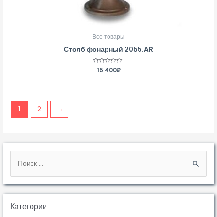
Все товары
Столб фонарный 2055.AR
Оценка
15 400
₽
0
из
5
1
2
→
Категории