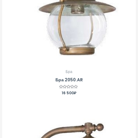
Бра
Бра 2050.AR
Оценка
16 500
₽
0
из
5