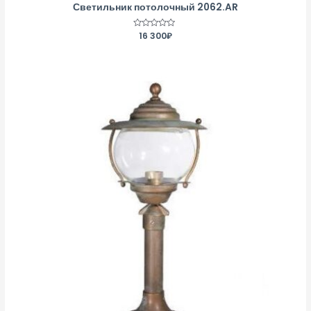
Светильник потолочный 2062.AR
Оценка
16 300
₽
0
из
5