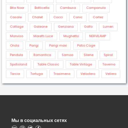
Bita Noor
Botticella
Cambusa
Campanula
Casale
Chalet
Cocci
Conic
Cortez
Cottage
Galeone
Genziana
Golfo
Lumen
Monviso
Moretti Luce
Mughetto
NERVILAMP
Onda
Parigi
Parigi maxi
Patio Cage
Pendula
Romantica
Samoa
Silene
Spiral
Spotisland
Table Classic
Table Vintage
Taverna
Torcia
Tortuga
Trasimeno
Veladero
Veliero
Мы в социальных сетях