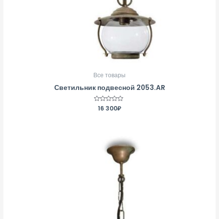
Все товары
Светильник подвесной 2053.AR
Оценка
16 300
₽
0
из
5