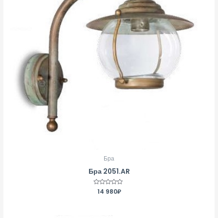
Бра
Бра 2051.AR
Оценка
14 980
₽
0
из
5