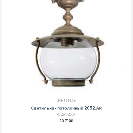
Все товары
Светильник потолочный 2052.AR
Оценка
10 710
₽
0
из
5