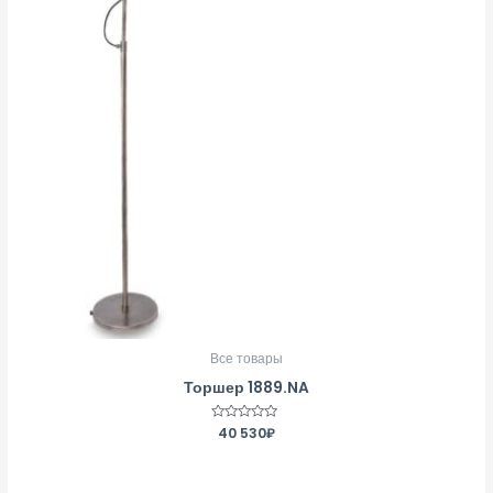
Все товары
Торшер 1889.NA
Оценка
40 530
₽
0
из
5