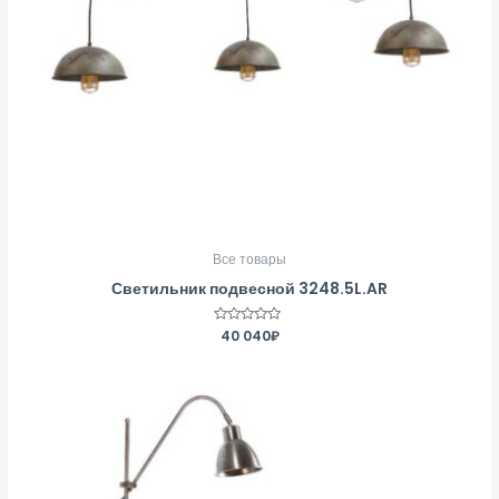
Все товары
Светильник подвесной 3248.5L.AR
Оценка
40 040
₽
0
из
5