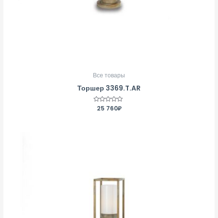
Все товары
Торшер 3369.T.AR
Оценка
25 760
₽
0
из
5