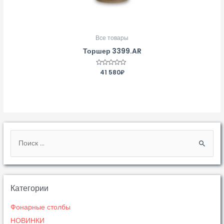
Все товары
Торшер 3399.AR
Оценка
41 580
₽
0
из
5
Категории
Фонарные столбы
НОВИНКИ