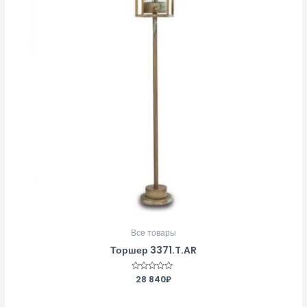
Все товары
Торшер 3371.T.AR
Оценка
28 840
₽
0
из
5