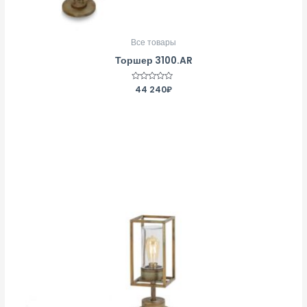
Все товары
Торшер 3100.AR
Оценка
44 240
₽
0
из
5