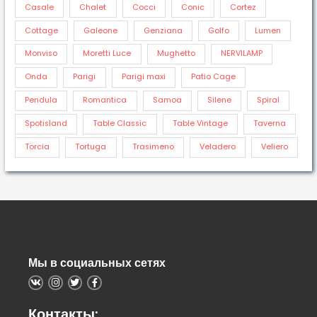
Casale
Chalet
Cocci
Conic
Cortez
Cottage
Galeone
Genziana
Golfo
Lumen
Monviso
Moretti Luce
Mughetto
NERVILAMP
Onda
Parigi
Parigi maxi
Patio Cage
Pendula
Romantica
Samoa
Silene
Spiral
Spotisland
Table Classic
Table Vintage
Taverna
Torcia
Tortuga
Trasimeno
Veladero
Veliero
Мы в социальных сетях
Контакты: