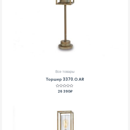
Все товары
Торшер 3370.O.AR
Оценка
26 390
₽
0
из
5