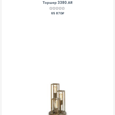
Торшер 3380.AR
Оценка
65 870
₽
0
из
5