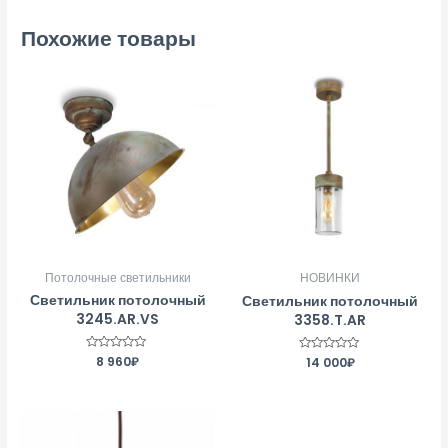
Похожие товары
Потолочные светильники
НОВИНКИ
Светильник потолочный
Светильник потолочный
3245.AR.VS
3358.T.AR
Оценка
8 960
₽
Оценка
14 000
₽
0
0
из
из
5
5