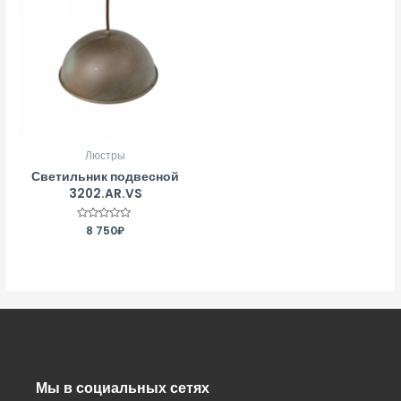
Люстры
Светильник подвесной
3202.AR.VS
Оценка
8 750
₽
0
из
5
Мы в социальных сетях