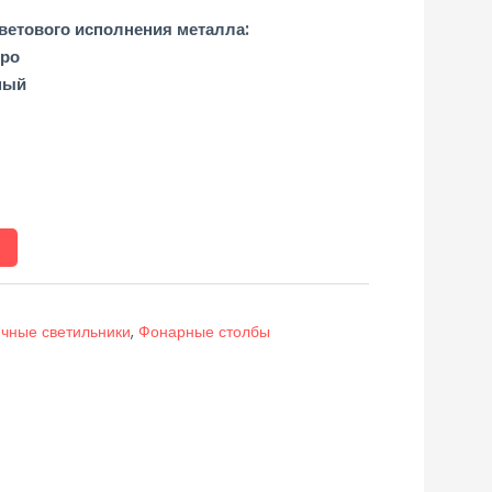
етового исполнения металла:
бро
ный
чные светильники
,
Фонарные столбы