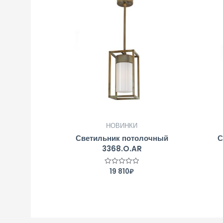
НОВИНКИ
Светильник потолочный
С
3368.O.AR
19 810
₽
Оценка
0
из
5