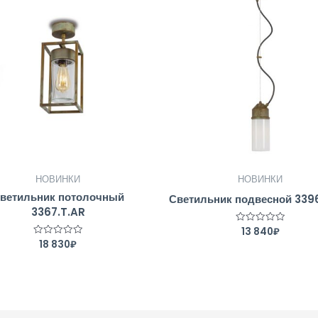
НОВИНКИ
НОВИНКИ
ветильник потолочный
Светильник подвесной 339
3367.T.AR
13 840
₽
Оценка
0
18 830
₽
Оценка
из
0
5
из
5