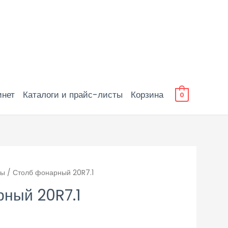
инет
Каталоги и прайс-листы
Корзина
0
бы
/ Столб фонарный 20R7.1
ный 20R7.1