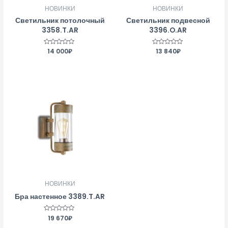
НОВИНКИ
НОВИНКИ
Светильник потолочный
Светильник подвесной
3358.T.AR
3396.O.AR
Оценка
14 000
₽
Оценка
13 840
₽
0
0
из
из
5
5
НОВИНКИ
Бра настенное 3389.T.AR
Оценка
19 670
₽
0
из