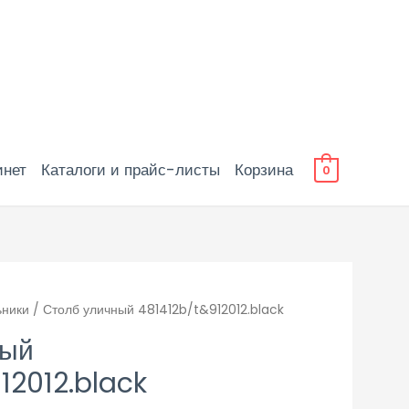
инет
Каталоги и прайс-листы
Корзина
0
ьники
/ Столб уличный 481412b/t&912012.black
ный
12012.black