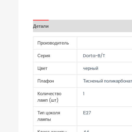
Детали
Отзывы (0)
Производитель
Серия
Dorta-B/T
Цвет
черный
Плафон
Тисненый поликарбона
Количество
1
ламп (шт)
Тип цоколя
Е27
лампы
Класс защиты
44