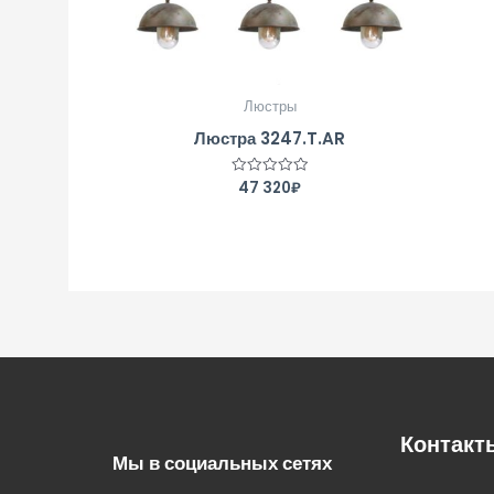
Люстры
Люстра 3247.T.AR
47 320
₽
Оценка
0
из
5
Контакт
Мы в социальных сетях