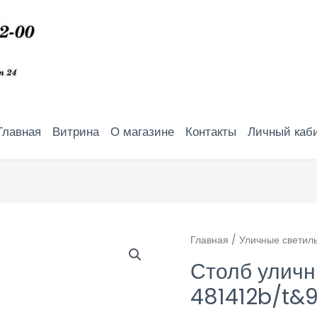
Главная
Витрина
О магазине
Контакты
Личный каб
Главная
/
Уличные светил
Столб улич
481412b/t&9