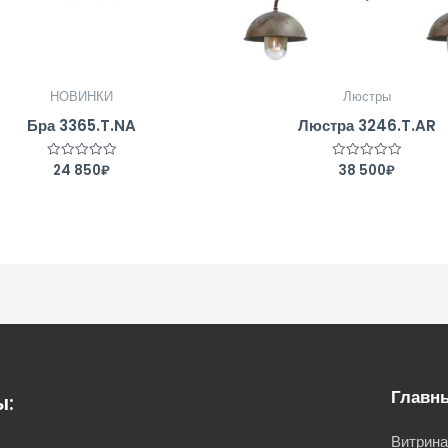
НОВИНКИ
Люстры
Бра 3365.T.NA
Люстра 3246.T.AR
24 850
₽
38 500
₽
Оценка
Оценка
0
0
из
из
5
5
Главн
ы:
Витрин