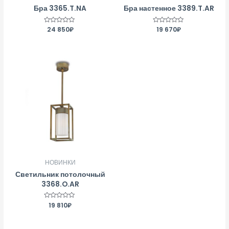
Бра 3365.T.NA
Бра настенное 3389.T.AR
Оценка
24 850
₽
Оценка
19 670
₽
0
0
из
из
5
5
НОВИНКИ
Светильник потолочный
3368.O.AR
Оценка
19 810
₽
0
из
5