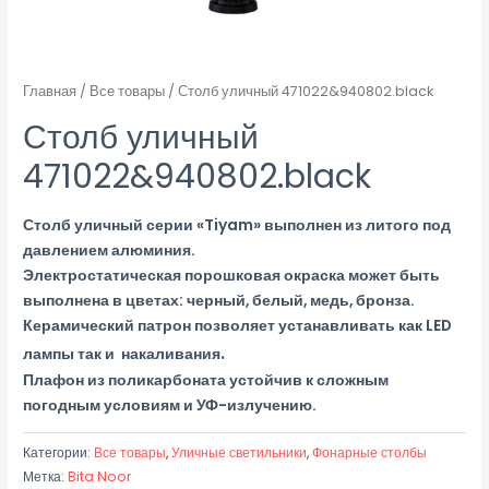
Главная
/
Все товары
/ Столб уличный 471022&940802.black
Столб уличный
471022&940802.black
Столб уличный серии «Tiyam» выполнен из литого под
давлением алюминия.
Электростатическая порошковая окраска может быть
выполнена в цветах: черный, белый, медь, бронза.
Керамический патрон позволяет устанавливать как LED
.
лампы так и накаливания
Плафон из поликарбоната устойчив к сложным
погодным условиям и УФ-излучению.
Категории:
Все товары
,
Уличные светильники
,
Фонарные столбы
Метка:
Bita Noor