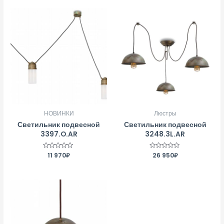
НОВИНКИ
Люстры
Светильник подвесной
Светильник подвесной
3397.O.AR
3248.3L.AR
Оценка
11 970
₽
Оценка
26 950
₽
0
0
из
из
5
5