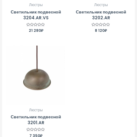
Люстры
Люстры
Светильник подвесной
Светильник подвесной
3204.AR.VS
3202.AR
Оценка
21 280
₽
Оценка
8 120
₽
0
0
из
из
5
5
Люстры
Светильник подвесной
3201.AR
Оценка
7 350
₽