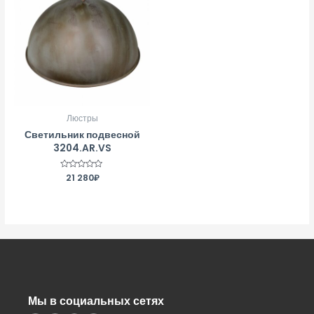
Люстры
Светильник подвесной
3204.AR.VS
Оценка
21 280
₽
0
из
5
Мы в социальных сетях