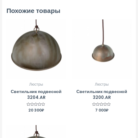
Похожие товары
Люстры
Люстры
Светильник подвесной
Светильник подвесной
3204.AR
3200.AR
Оценка
20 300
₽
Оценка
7 000
₽
0
0
из
из
5
5