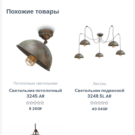
Похожие товары
Потолочные светильники
Люстры
Светильник потолочный
Светильник подвесной
3245.AR
3248.5L.AR
Оценка
8 260
₽
Оценка
40 040
₽
0
0
из
из
5
5