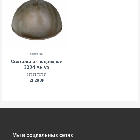
Люстры
Светильник подвесной
3204.AR.VS
Оценка
21 280
₽
0
из
5
Мы в социальных сетях