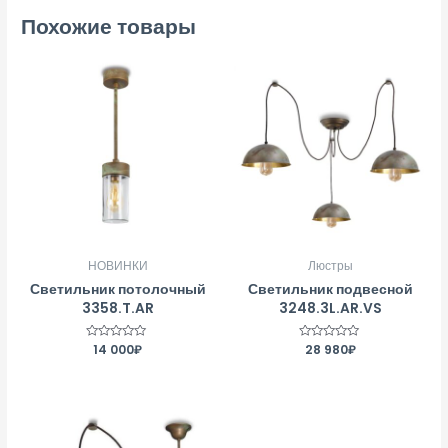
Похожие товары
НОВИНКИ
Люстры
Светильник потолочный
Светильник подвесной
3358.T.AR
3248.3L.AR.VS
Оценка
14 000
₽
Оценка
28 980
₽
0
0
из
из
5
5