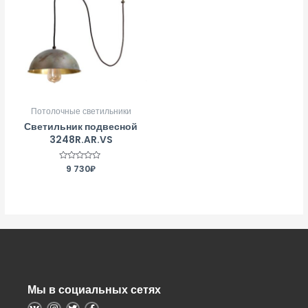
Потолочные светильники
Светильник подвесной
3248R.AR.VS
Оценка
9 730
₽
0
из
5
Мы в социальных сетях