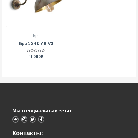
Бра
Бра 3240.AR.VS
Оценка
11 060
₽
0
из
5
Мы в социальных сетях
Контакты: