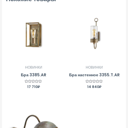
НОВИНКИ
НОВИНКИ
Бра 3385.AR
Бра настенное 3355.T.AR
Оценка
17 710
₽
Оценка
14 840
₽
0
0
из
из
5
5