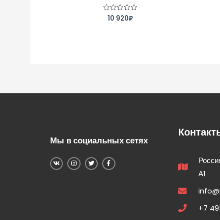
10 920
₽
Оценка
0
из
5
Контакт
Мы в социальных сетях
Россия
А1
info@
+7 49