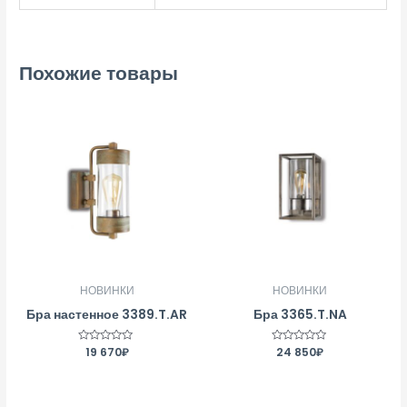
Похожие товары
НОВИНКИ
НОВИНКИ
Бра настенное 3389.T.AR
Бра 3365.T.NA
Оценка
19 670
₽
Оценка
24 850
₽
0
0
из
из
5
5