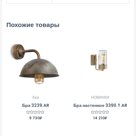
Похожие товары
Бра
НОВИНКИ
Бра 3239.AR
Бра настенное 3390.T.AR
Оценка
9 730
₽
Оценка
14 210
₽
0
0
из
из
5
5