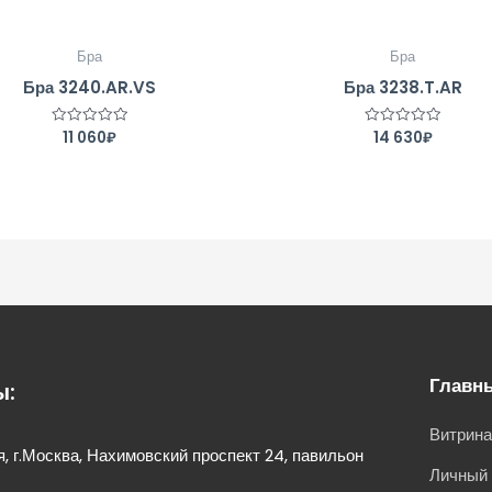
Бра
Бра
Бра 3240.AR.VS
Бра 3238.T.AR
11 060
₽
14 630
₽
Оценка
Оценка
0
0
из
из
5
5
Главн
ы:
Витрин
, г.Москва, Нахимовский проспект 24, павильон
Личный 