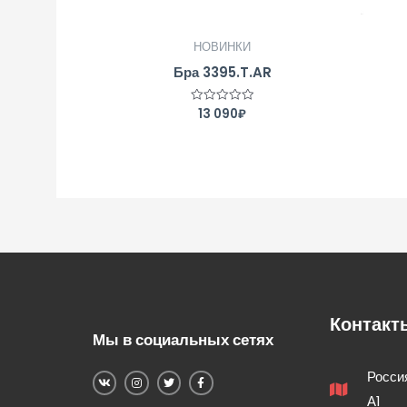
НОВИНКИ
Бра 3395.T.AR
13 090
₽
Оценка
0
из
5
Контакт
Мы в социальных сетях
Россия
А1