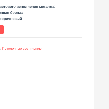
етового исполнения металла:
енная бронза
-коричневый
ы
,
Потолочные светильники