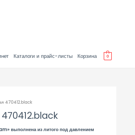
инет
Каталоги и прайс-листы
Корзина
0
ая 470412.black
 470412.black
yam» выполнена из литого под давлением