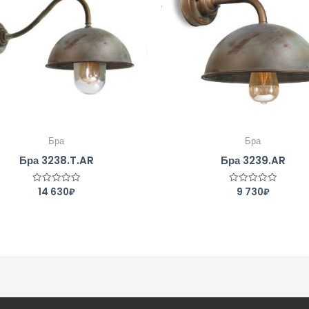
Бра
Бра
Бра 3238.T.AR
Бра 3239.AR
14 630
₽
9 730
₽
Оценка
Оценка
0
0
из
из
5
5