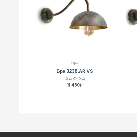
Бра
Бра 3238.AR.VS
11 480
₽
Оценка
0
из
5