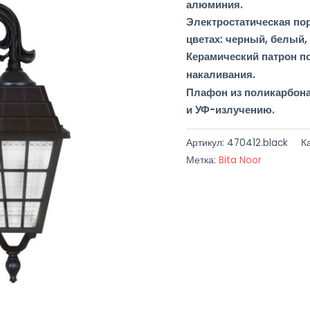
алюминия.
Электростатическая по
цветах: черный, белый, 
Керамический патрон по
.
накаливания
Плафон из поликарбон
и УФ-излучению.
Артикул:
470412.black
К
Метка:
Bita Noor